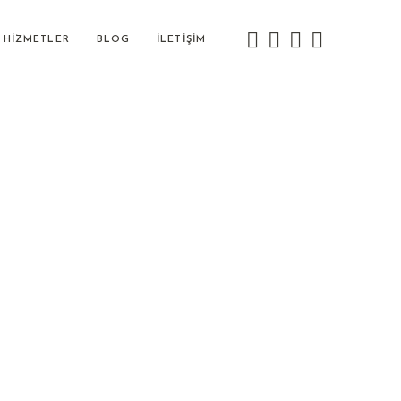
HIZMETLER
BLOG
İLETIŞIM